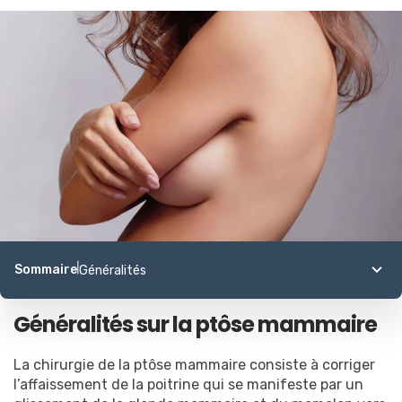
Sommaire
Généralités
Généralités
Généralités sur la ptôse mammaire
Technique
Déroulement
Convalescence
La chirurgie de la ptôse mammaire consiste à corriger
Résultats
l’affaissement de la poitrine qui se manifeste par un
Tarifs