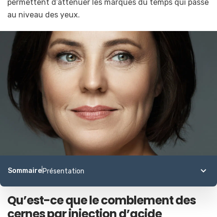
permettent d’atténuer les marques du temps qui passe
au niveau des yeux.
Sommaire
Présentation
Présentation
Qu’est-ce que le comblement des
Indications
Contre-indications
cernes par injection d’acide