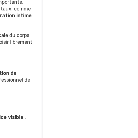
mportante,
dentaux, comme
ration intime
rcale du corps
isir librement
tion de
ofessionnel de
ce visible
.