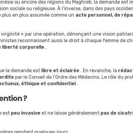
ndonésie ou encore des régions du Maghreb, la demande est i
sion sociale ou religieuse. À l’inverse, dans des pays occi
 de plus en plus assumée comme un
acte personnel, de répa
la virginité » par une opération, dénonçant une vision patria
inistes reconnaissent aussi le droit à chaque femme de cho
e
liberté corporelle
.
que la demande est
libre et éclairée
. En revanche, la
rédac
erdite
par le Conseil de l’Ordre des Médecins. Le rôle du pr
ctueux, éthique et confidentiel
.
ention ?
le est
peu invasive
et ne laisse généralement
pas de cicatri
légères pendant quelques jours