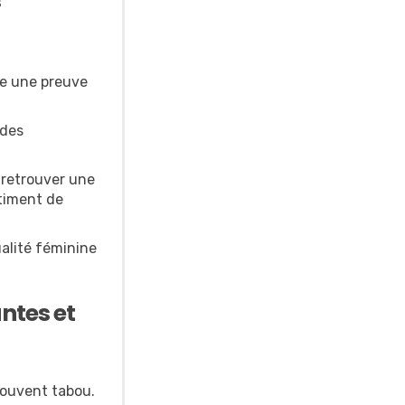
me une preuve
 des
 retrouver une
ntiment de
ualité féminine
ntes et
souvent tabou.