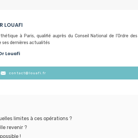
DR LOUAFI
thétique à Paris, qualifié auprès du Conseil National de l’Ordre des
 ses dernières actualités
 Dr Louafi
4
contact@louafi.fr
les limites à ces opérations ?
lle revenir ?
possible !