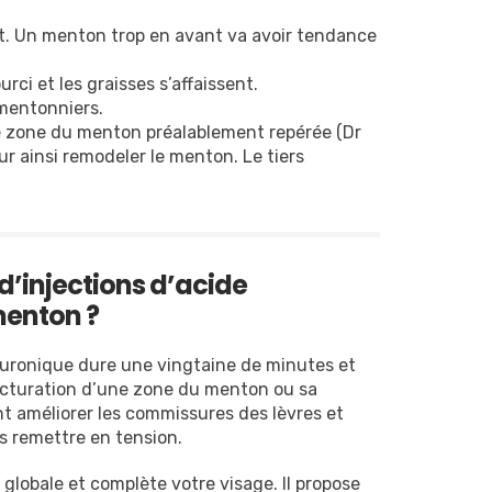
nt. Un menton trop en avant va avoir tendance
rci et les graisses s’affaissent.
mentonniers.
ne zone du menton préalablement repérée (Dr
ur ainsi remodeler le menton. Le tiers
’injections d’acide
menton ?
luronique dure une vingtaine de minutes et
tructuration d’une zone du menton ou sa
t améliorer les commissures des lèvres et
es remettre en tension.
 globale et complète votre visage. Il propose