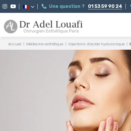
Une question ?
01 53 59 90 24
Accueil
|
Médecine esthétique
|
Injections d’acide hyaluronique
|