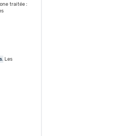
one traitée :
es
s
.
Les