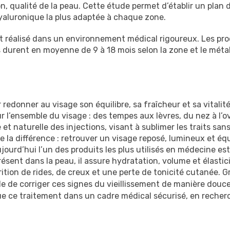
n, qualité de la peau. Cette étude permet d’établir un plan 
hyaluronique la plus adaptée à chaque zone.
et réalisé dans un environnement médical rigoureux. Les prod
ats durent en moyenne de 9 à 18 mois selon la zone et le mét
 redonner au visage son équilibre, sa fraîcheur et sa vitalit
sur l’ensemble du visage : des tempes aux lèvres, du nez à l’o
 naturelle des injections, visant à sublimer les traits sans 
te la différence : retrouver un visage reposé, lumineux et équ
jourd’hui l’un des produits les plus utilisés en médecine es
résent dans la peau, il assure hydratation, volume et élastici
ition de rides, de creux et une perte de tonicité cutanée. 
ible de corriger ces signes du vieillissement de manière douc
e ce traitement dans un cadre médical sécurisé, en recher