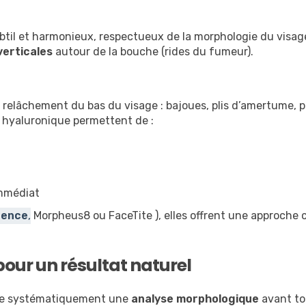
ubtil et harmonieux, respectueux de la morphologie du visage
verticales
autour de la bouche (rides du fumeur).
 relâchement du bas du visage : bajoues, plis d’amertume, p
e hyaluronique permettent de :
immédiat
uence
,
Morpheus8 ou FaceTite ), elles offrent une approche
our un résultat naturel
se systématiquement une
analyse morphologique
avant tou