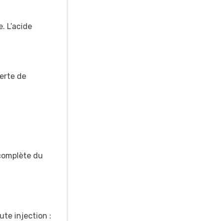
. L’acide
erte de
 complète du
te injection :