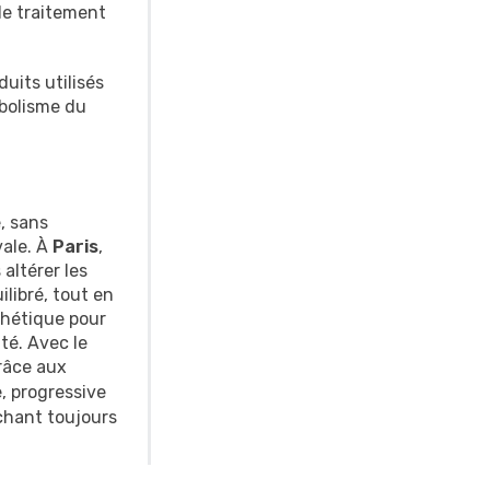
de traitement
uits utilisés
abolisme du
é, sans
vale. À
Paris
,
altérer les
ilibré, tout en
thétique pour
té. Avec le
Grâce aux
e, progressive
chant toujours