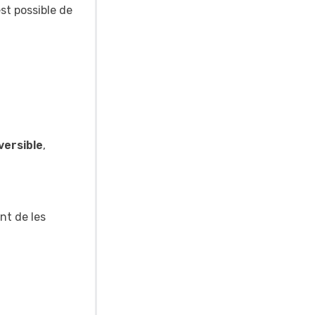
est possible de
versible
,
nt de les