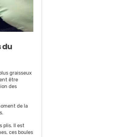
s du
plus graisseux
ent être
tion des
moment de la
s.
lis. Il est
nes, ces boules