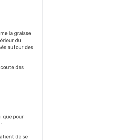
rme la graisse
térieur du
més autour des
’écoute des
i que pour
:
patient de se