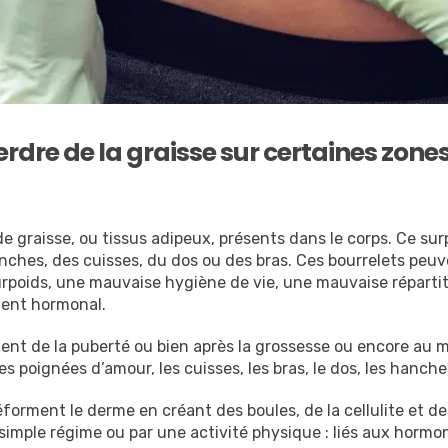
perdre de la graisse sur certaines zone
e graisse, ou tissus adipeux, présents dans le corps. Ce sur
anches, des cuisses, du dos ou des bras. Ces bourrelets peuv
surpoids, une mauvaise hygiène de vie, une mauvaise réparti
ment hormonal.
t de la puberté ou bien après la grossesse ou encore au 
es poignées d’amour, les cuisses, les bras, le dos, les hanche
orment le derme en créant des boules, de la cellulite et des p
 simple régime ou par une activité physique : liés aux hormo