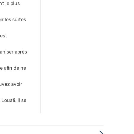
nt le plus
r les suites
 est
aniser après
e afin de ne
uvez avoir
ouafi, il se